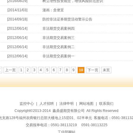
[2016/08/29]
树立理性投资观念，增强风险防范意识
[2014/11/03]
漫画：贪便宜
[2014/09/18]
防控非法证券期货活动警示公告
[2012/06/14]
非法期货交易案例四
[2012/06/14]
非法期货交易案例三
[2012/06/14]
非法期货交易案例二
[2012/06/14]
非法期货交易案例一
页
上一页
1
2
3
4
5
6
7
8
9
10
下一页
末页
监控中心
|
人才招聘
|
法律申明
|
网站地图
|
联系我们
Copyright©2013-2014 鑫鼎盛期货有限公司 All Rights Reserved
128号福州农商银行总部大楼地上15层01、02半单元 客服电话：0591-38113228 传
交易报单电话：0591-38113219 0591-38113225
工信部网站