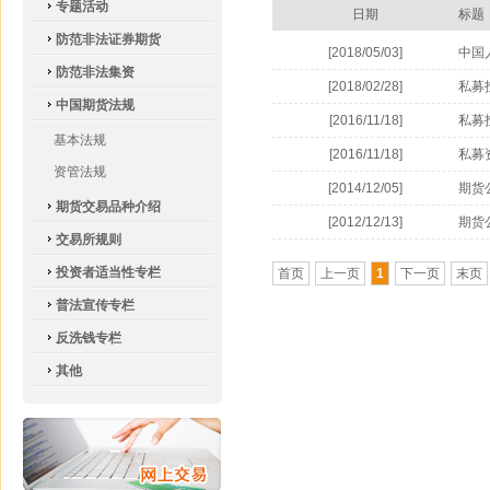
专题活动
日期
标题
防范非法证券期货
[2018/05/03]
中国
防范非法集资
局关
[2018/02/28]
私募
中国期货法规
[2016/11/18]
私募
基本法规
[2016/11/18]
私募
资管法规
[2014/12/05]
期货
期货交易品种介绍
[2012/12/13]
期货
交易所规则
投资者适当性专栏
首页
上一页
1
下一页
末页
普法宣传专栏
反洗钱专栏
其他