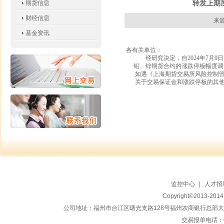
转发上期
期货信息
财经信息
来源
基金资讯
各有关单位：
经研究决定，自
2024
年
7
月
9
日
铅、锌期货合约的涨跌停板幅度调
如遇《上海期货交易所风险控制
关于交易保证金和涨跌停板的其
监控中心
|
人才招
Copyright©2013-20
公司地址：福州市台江区曙光支路128号福州农商银行总部大楼地上15
交易报单电话：059